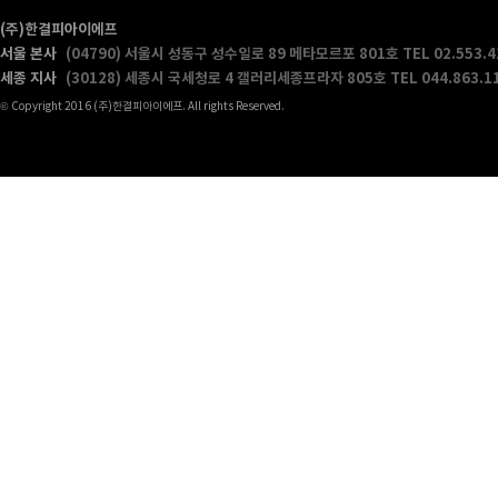
(주)한결피아이에프
서울 본사
(04790) 서울시 성동구 성수일로 89 메타모르포 801호
TEL 02.553.
세종 지사
(30128) 세종시 국세청로 4 갤러리세종프라자 805호
TEL 044.863.1
© Copyright 2016 (주)한결피아이에프. All rights Reserved.