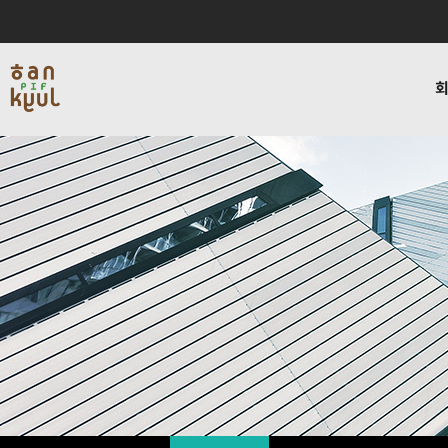
인사말
서비스
블로그
채용
연혁
데이타인프라사업
비젼하우
회사소개
사업소개
커뮤니티
채용
회사소개
사업소개
커뮤
인사말
서비스
교육
연혁
데이타인프라사업
복지
비젼하우스
네트워크보안사업
사내활
편지
블로그
찾아오시는길