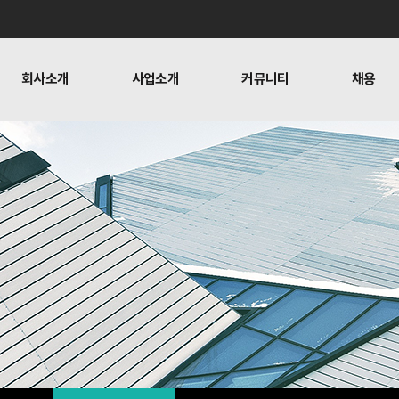
회사소개
사업소개
커뮤니티
채용
사업
젼하우스
네트워크보안사업
찾아오시는길
소개
커뮤니티
채용
교육
채용
인프라사업
복지
크보안사업
사내활동
블로그