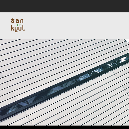
인사말
서비스
블로그
채용
연혁
데이타인프라
비
회사소개
사업소개
커뮤니티
채용
회사소개
사업
인사말
서비스
연혁
데이타
비젼하우스
네트워
편지
찾아오시는길